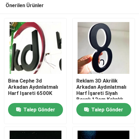
Önerilen Ürünler
Bina Cephe 3d
Reklam 3D Akrilik
Arkadan Aydınlatmalı
Arkadan Aydınlatmalı
Harf Işareti 6500K
Harf İşareti Siyah
Ev
Boyalı 12cm Kalınlık
Talep Gönder
Talep Gönder
Ürün:% s
Hakkımızda