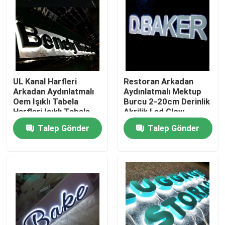
Fabrika turu
Kalite kontrol
UL Kanal Harfleri
Restoran Arkadan
Arkadan Aydınlatmalı
Aydınlatmalı Mektup
Bize Ulaşın
Oem Işıklı Tabela
Burcu 2-20cm Derinlik
Harfleri Işıklı Tabela
Akrilik Led Glow
Tabela
Bir teklif isteği
Talep Gönder
Talep Gönder
3D harf işareti
Kanal harf işareti
Arkadan Aydınlatmalı Mektup İşareti