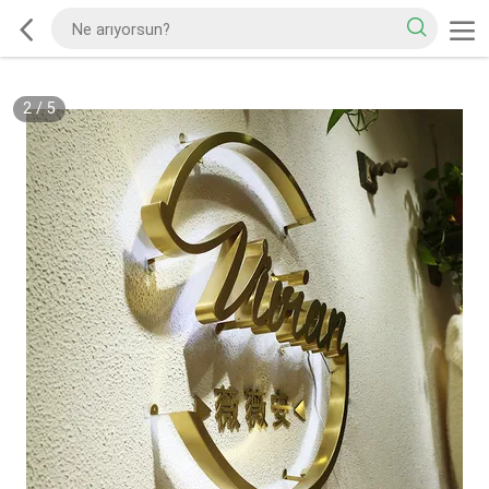
2
/
5