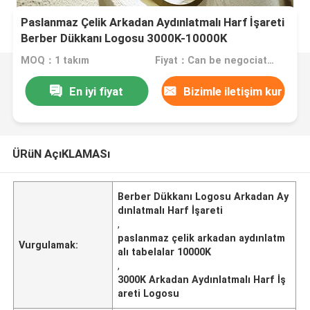
Paslanmaz Çelik Arkadan Aydınlatmalı Harf İşareti
Berber Dükkanı Logosu 3000K-10000K
MOQ：1 takım
Fiyat：Can be negociated
En iyi fiyat
Bizimle iletişim kur
ÜRüN AçıKLAMASı
Berber Dükkanı Logosu Arkadan Ay
dınlatmalı Harf İşareti
,
paslanmaz çelik arkadan aydınlatm
Vurgulamak:
alı tabelalar 10000K
,
3000K Arkadan Aydınlatmalı Harf İş
areti Logosu